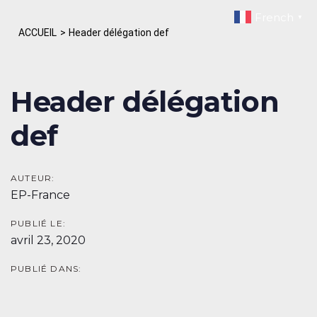
Skip
Skip
French
▼
links
to
ACCUEIL
>
Header délégation def
primary
navigation
Skip
Header délégation
to
content
def
AUTEUR:
EP-France
PUBLIÉ LE:
avril 23, 2020
PUBLIÉ DANS: