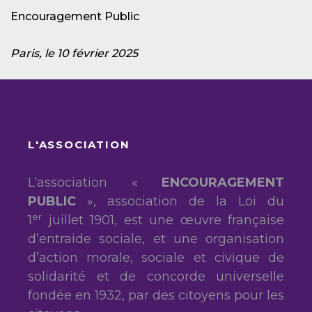
Encouragement Public
Paris, le 10 février 2025
L'ASSOCIATION
L’association «
ENCOURAGEMENT
PUBLIC
», association de la Loi du
er
1
juillet 1901, est une œuvre française
d’entraide sociale, et une organisation
d’action morale, sociale et civique de
solidarité et de concorde universelle
fondée en 1932, par des citoyens pour les