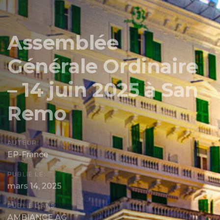
Assemblée
Générale Ordinaire
– 14 juin 2025 à San
Remo
AUTEUR:
EP-France
PUBLIÉ LE:
mars 14, 2025
PUBLIÉ DANS:
AMBIANCE AG